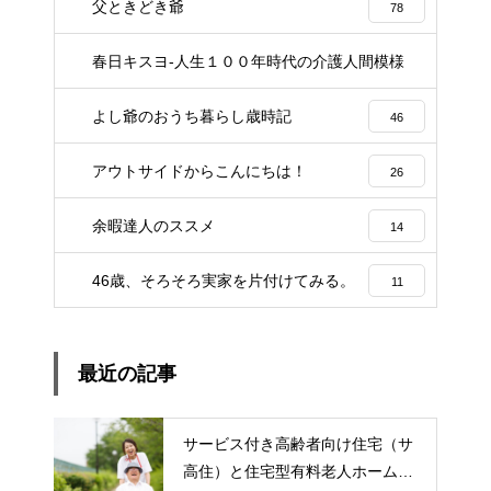
父ときどき爺
78
春日キスヨ-人生１００年時代の介護人間模様
3
よし爺のおうち暮らし歳時記
46
アウトサイドからこんにちは！
26
余暇達人のススメ
14
46歳、そろそろ実家を片付けてみる。
11
最近の記事
サービス付き高齢者向け住宅（サ
高住）と住宅型有料老人ホーム：