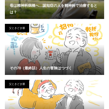
母は精神科病棟へ…認知症の人を精神科で治療すると
は？
父ときどき爺
その78（最終話）人生の冒険はつづく
父ときどき爺