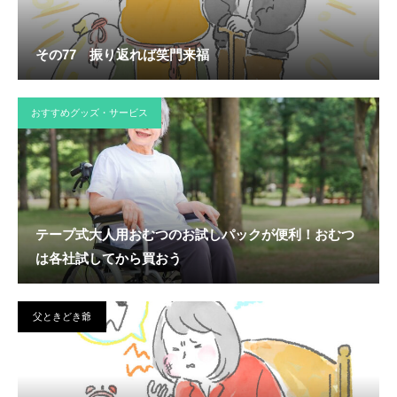
その77 振り返れば笑門来福
おすすめグッズ・サービス
テープ式大人用おむつのお試しパックが便利！おむつ
は各社試してから買おう
父ときどき爺