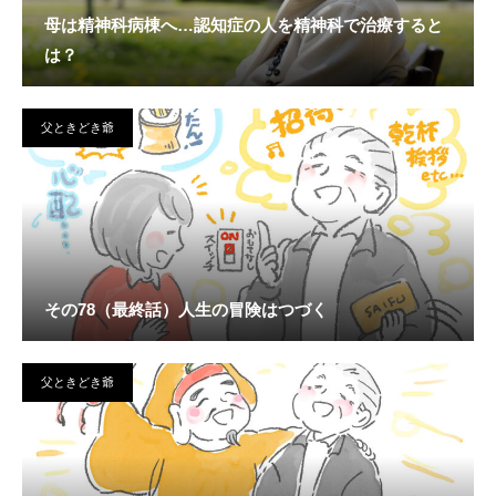
母は精神科病棟へ…認知症の人を精神科で治療すると
は？
父ときどき爺
その78（最終話）人生の冒険はつづく
父ときどき爺