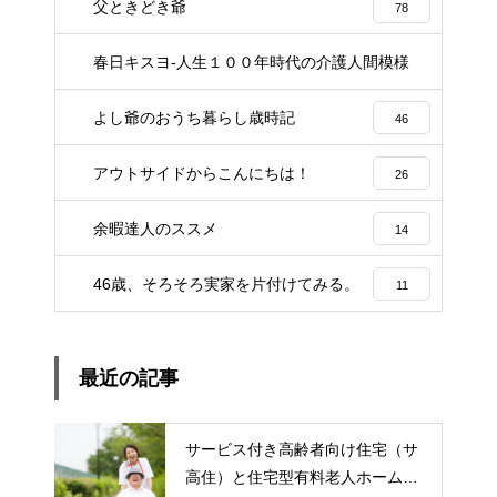
父ときどき爺
78
春日キスヨ-人生１００年時代の介護人間模様
3
よし爺のおうち暮らし歳時記
46
アウトサイドからこんにちは！
26
余暇達人のススメ
14
46歳、そろそろ実家を片付けてみる。
11
最近の記事
サービス付き高齢者向け住宅（サ
高住）と住宅型有料老人ホーム：