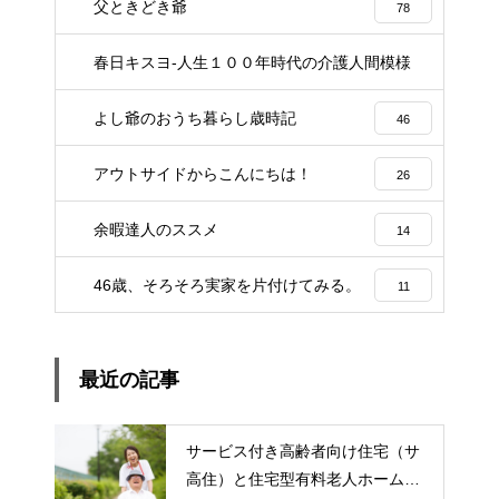
父ときどき爺
78
春日キスヨ-人生１００年時代の介護人間模様
3
よし爺のおうち暮らし歳時記
46
アウトサイドからこんにちは！
26
余暇達人のススメ
14
46歳、そろそろ実家を片付けてみる。
11
最近の記事
サービス付き高齢者向け住宅（サ
高住）と住宅型有料老人ホーム：