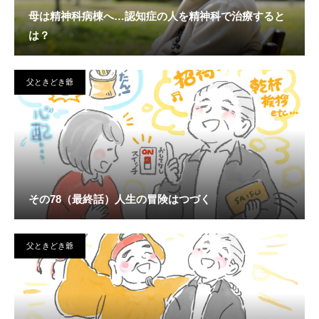
母は精神科病棟へ…認知症の人を精神科で治療すると
は？
父ときどき爺
その78（最終話）人生の冒険はつづく
父ときどき爺