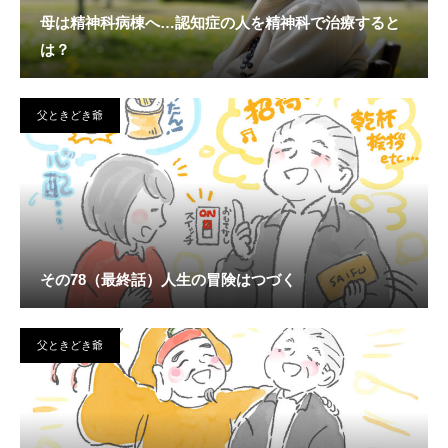
母は精神科病棟へ…認知症の人を精神科で治療すると
は？
父ときどき爺
その78（最終話）人生の冒険はつづく
父ときどき爺