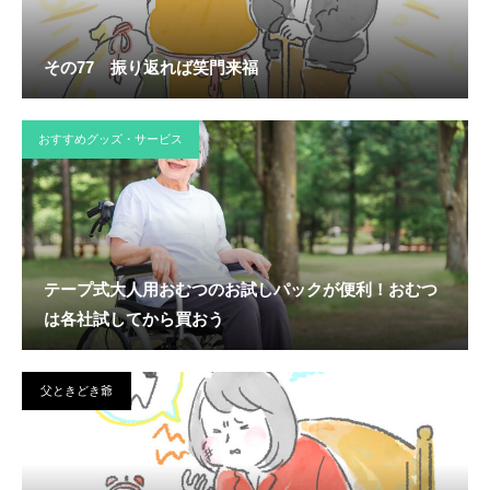
その77 振り返れば笑門来福
おすすめグッズ・サービス
テープ式大人用おむつのお試しパックが便利！おむつ
は各社試してから買おう
父ときどき爺