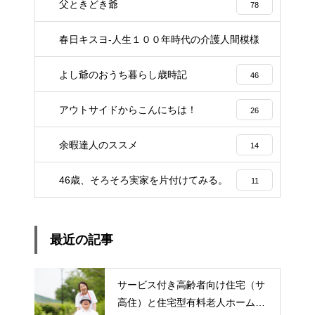
父ときどき爺
78
春日キスヨ-人生１００年時代の介護人間模様
3
よし爺のおうち暮らし歳時記
46
アウトサイドからこんにちは！
26
余暇達人のススメ
14
46歳、そろそろ実家を片付けてみる。
11
最近の記事
サービス付き高齢者向け住宅（サ
高住）と住宅型有料老人ホーム：