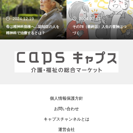
2024.02.13
2024.01.15
知症の人を
その78（最終話）人生の冒険はつ
その77 振り返れば笑
？
づく
個人情報保護方針
お問い合わせ
キャプスチャンネルとは
運営会社