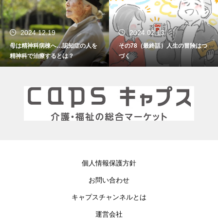
2024.02.13
2024.01.15
症の人を
その78（最終話）人生の冒険はつ
その77 振り返れば笑門
づく
個人情報保護方針
お問い合わせ
キャプスチャンネルとは
運営会社