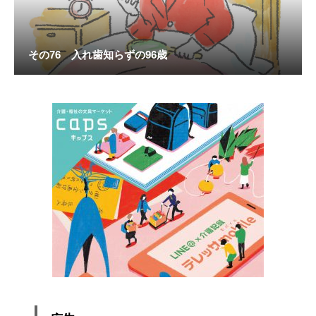
その76 入れ歯知らずの96歳