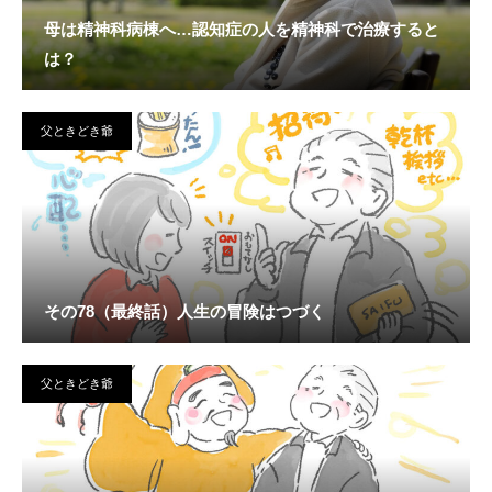
母は精神科病棟へ…認知症の人を精神科で治療すると
は？
父ときどき爺
その78（最終話）人生の冒険はつづく
父ときどき爺