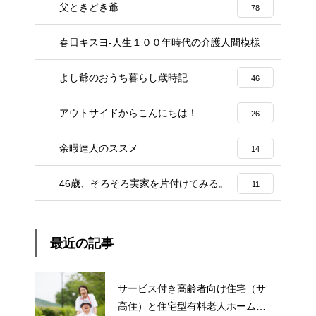
父ときどき爺
78
春日キスヨ-人生１００年時代の介護人間模様
3
よし爺のおうち暮らし歳時記
46
アウトサイドからこんにちは！
26
余暇達人のススメ
14
46歳、そろそろ実家を片付けてみる。
11
最近の記事
サービス付き高齢者向け住宅（サ
高住）と住宅型有料老人ホーム：