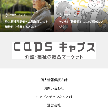
2024.02.13
2024.01.15
認知症の人を
その78（最終話）人生の冒険はつ
その77 振り返れば
は？
づく
個人情報保護方針
お問い合わせ
キャプスチャンネルとは
運営会社