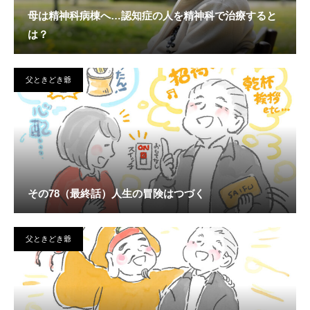
母は精神科病棟へ…認知症の人を精神科で治療すると
は？
父ときどき爺
その78（最終話）人生の冒険はつづく
父ときどき爺