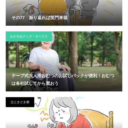
その77 振り返れば笑門来福
おすすめグッズ・サービス
テープ式大人用おむつのお試しパックが便利！おむつ
は各社試してから買おう
父ときどき爺