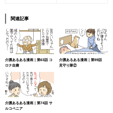
関連記事
介護あるある漫画｜第63話 コ
介護あるある漫画｜第99話
ロナ自粛
見守り隊②
介護あるある漫画｜第74話 サ
ルコペニア