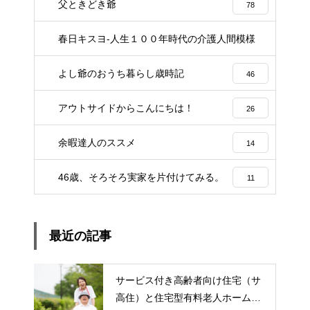
父ときどき爺
78
春日キスヨ-人生１００年時代の介護人間模様
3
よし爺のおうち暮らし歳時記
46
アウトサイドからこんにちは！
26
余暇達人のススメ
14
46歳、そろそろ実家を片付けてみる。
11
最近の記事
サービス付き高齢者向け住宅（サ
高住）と住宅型有料老人ホーム：